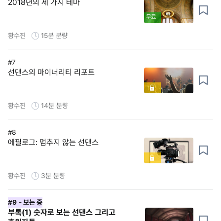
2018년의 세 가지 테마
무료
황수진
15분
분량
#7
선댄스의 마이너리티 리포트
황수진
14분
분량
#8
에필로그: 멈추지 않는 선댄스
황수진
3분
분량
#9
- 보는 중
부록(1) 숫자로 보는 선댄스 그리고