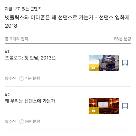
지금 보고 있는 콘텐츠
넷플릭스와 아마존은 왜 선댄스로 가는가 - 선댄스 영화제
2018
총
9
개의 챕터
86분
분량
#1
프롤로그: 첫 만남, 2013년
황수진
4분
분량
#2
왜 우리는 선댄스에 가는가
황수진
9분
분량