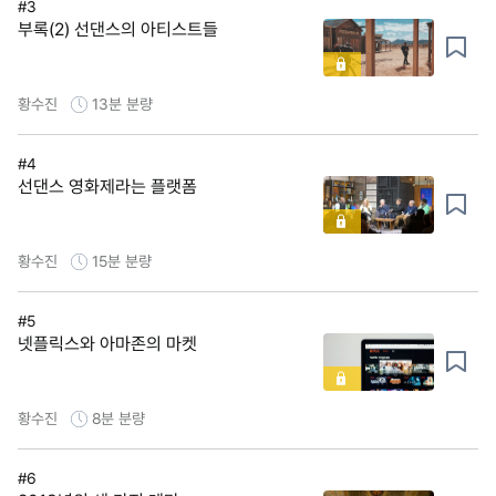
#3
부록(2) 선댄스의 아티스트들
황수진
13분
분량
#4
선댄스 영화제라는 플랫폼
황수진
15분
분량
#5
넷플릭스와 아마존의 마켓
황수진
8분
분량
#6