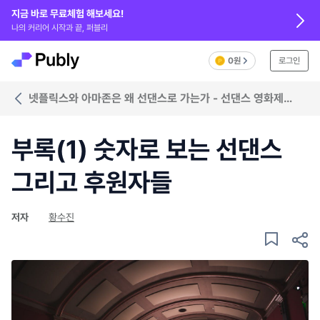
지금 바로 무료체험 해보세요!
나의 커리어 시작과 끝, 퍼블리
0원
로그인
넷플릭스와 아마존은 왜 선댄스로 가는가 - 선댄스 영화제
2018
부록(1) 숫자로 보는 선댄스
그리고 후원자들
저자
황수진