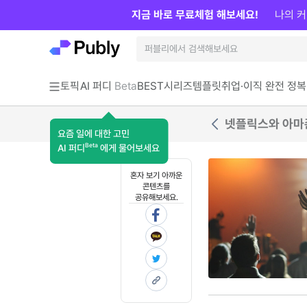
지금 바로 무료체험 해보세요!
나의 커
토픽
AI 퍼디
Beta
BEST
시리즈
템플릿
취업·이직 완전 정복
넷플릭스와 아마존
요즘 일에 대한 고민
Beta
AI 퍼디
에게 물어보세요
혼자 보기 아까운
콘텐츠를
공유해보세요.