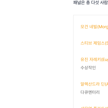
패널은 총 다섯 사람
모건 네빌(Morga
스티브 제임스(St
유진 자레키(Euge
수상작인
알렉산드라 딘(Ale
다큐멘터리