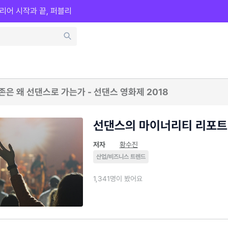
리어 시작과 끝, 퍼블리
은 왜 선댄스로 가는가 - 선댄스 영화제 2018
선댄스의 마이너리티 리포트
저자
황수진
산업/비즈니스 트렌드
1,341명이 봤어요