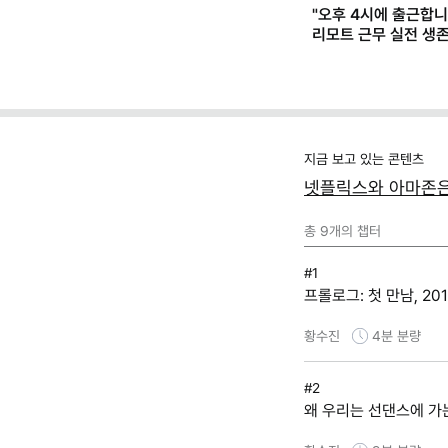
"오후 4시에 출근합니
리모트 근무 실전 생
(+별책부록)
지금 보고 있는 콘텐츠
넷플릭스와 아마존은 
총
9
개의 챕터
#1
프롤로그: 첫 만남, 20
황수진
4분
분량
#2
왜 우리는 선댄스에 가