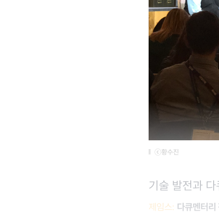
ⓒ황수진
기술 발전과 
제임스:
다큐멘터리 