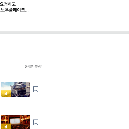
 요청하고
스노우플레이크
 일하는 법
86분
분량