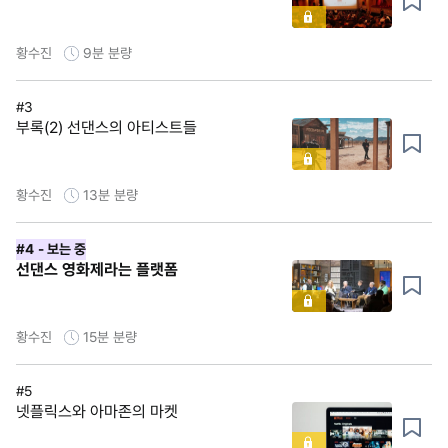
황수진
9분
분량
#3
부록(2) 선댄스의 아티스트들
황수진
13분
분량
#4
- 보는 중
선댄스 영화제라는 플랫폼
황수진
15분
분량
#5
넷플릭스와 아마존의 마켓