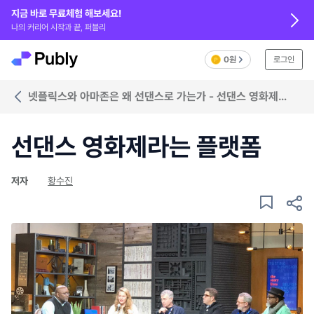
지금 바로 무료체험 해보세요!
나의 커리어 시작과 끝, 퍼블리
0원
로그인
넷플릭스와 아마존은 왜 선댄스로 가는가 - 선댄스 영화제
2018
선댄스 영화제라는 플랫폼
저자
황수진