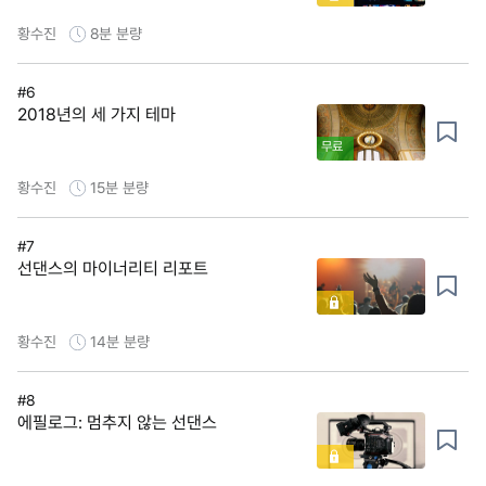
황수진
8분
분량
#6
2018년의 세 가지 테마
무료
황수진
15분
분량
#7
선댄스의 마이너리티 리포트
황수진
14분
분량
#8
에필로그: 멈추지 않는 선댄스