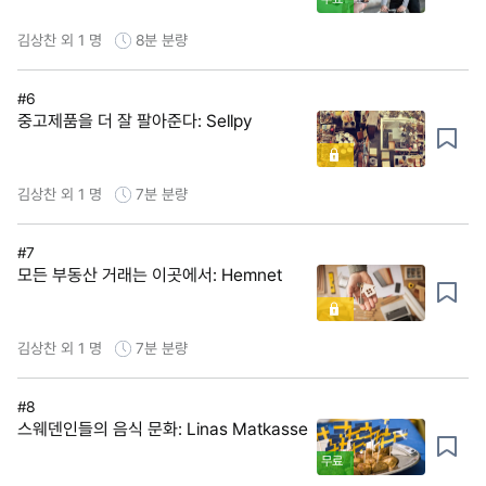
김상찬 외 1 명
8분
분량
#6
중고제품을 더 잘 팔아준다: Sellpy
김상찬 외 1 명
7분
분량
#7
모든 부동산 거래는 이곳에서: Hemnet
김상찬 외 1 명
7분
분량
#8
스웨덴인들의 음식 문화: Linas Matkasse
무료