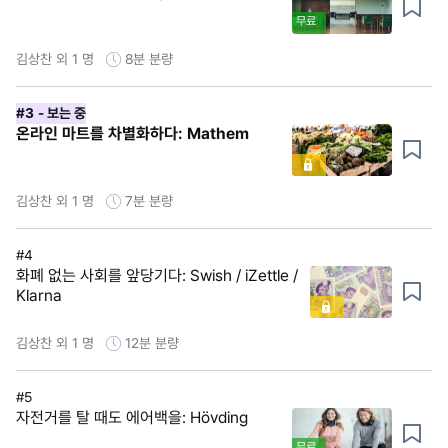
무료
김상찬 외 1 명
8분
분량
#3
- 보는 중
온라인 마트를 차별화하다: Mathem
김상찬 외 1 명
7분
분량
#4
화폐 없는 사회를 앞당기다: Swish / iZettle /
Klarna
김상찬 외 1 명
12분
분량
#5
자전거를 탈 때도 에어백을: Hövding
무료