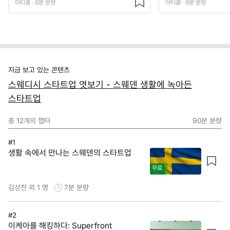
아티클 · 6분 분량
아티클 · 9분 분량
지금 보고 있는 콘텐츠
스웨디시 스타트업 엿보기 - 스웨덴 생활에 녹아든
스타트업
총
12
개의 챕터
90분
분량
#1
생활 속에서 만나는 스웨덴의 스타트업
무료
김상찬 외 1 명
7분
분량
#2
이케아를 해킹하다: Superfront