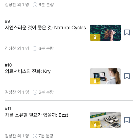
김상찬 외 1 명
6분
분량
#9
자연스러운 것이 좋은 것: Natural Cycles
김상찬 외 1 명
6분
분량
#10
의료서비스의 진화: Kry
김상찬 외 1 명
6분
분량
#11
차를 소유할 필요가 있을까: Bzzt
김상찬 외 1 명
7분
분량