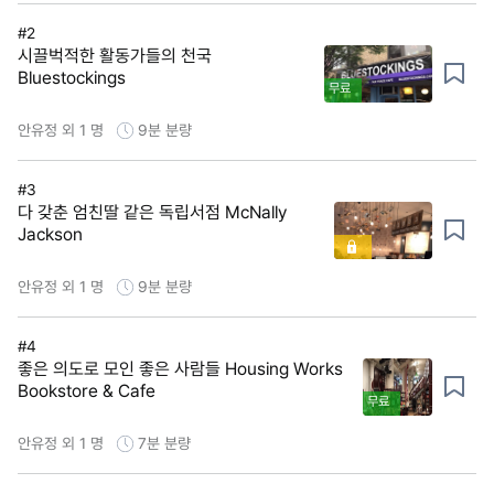
#2
시끌벅적한 활동가들의 천국
Bluestockings
무료
안유정 외 1 명
9분
분량
#3
다 갖춘 엄친딸 같은 독립서점 McNally
Jackson
안유정 외 1 명
9분
분량
#4
좋은 의도로 모인 좋은 사람들 Housing Works
Bookstore & Cafe
무료
안유정 외 1 명
7분
분량