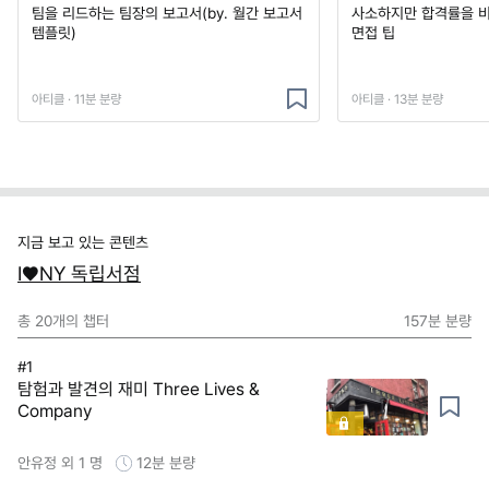
팀을 리드하는 팀장의 보고서(by. 월간 보고서
사소하지만 합격률을 
템플릿)
면접 팁
아티클 · 11분 분량
아티클 · 13분 분량
지금 보고 있는 콘텐츠
I♥NY 독립서점
총
20
개의 챕터
157분
분량
#1
탐험과 발견의 재미 Three Lives &
Company
안유정 외 1 명
12분
분량