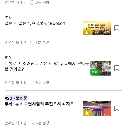
안유정 외 1 명
6분
분량
#18
없는 게 없는 뉴욕 잡화상 Bookoff
안유정 외 1 명
5분
분량
#19
프롤로그: 주어진 시간은 한 달, 뉴욕에서 무엇을
볼 건가요?
무료
안유정 외 1 명
6분
분량
#20
- 보는 중
부록: 뉴욕 독립서점의 추천도서 + 지도
안유정 외 1 명
6분
분량