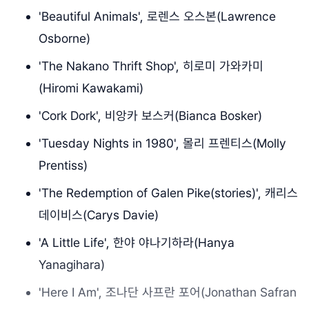
'Beautiful Animals', 로렌스 오스본(Lawrence
Osborne)
'The Nakano Thrift Shop', 히로미 가와카미
(Hiromi Kawakami)
'Cork Dork', 비앙카 보스커(Bianca Bosker)
'Tuesday Nights in 1980', 몰리 프렌티스(Molly
Prentiss)
'The Redemption of Galen Pike(stories)', 캐리스
데이비스(Carys Davie)
'A Little Life', 한야 야나기하라(Hanya
Yanagihara)
'Here I Am', 조나단 사프란 포어(Jonathan Safran