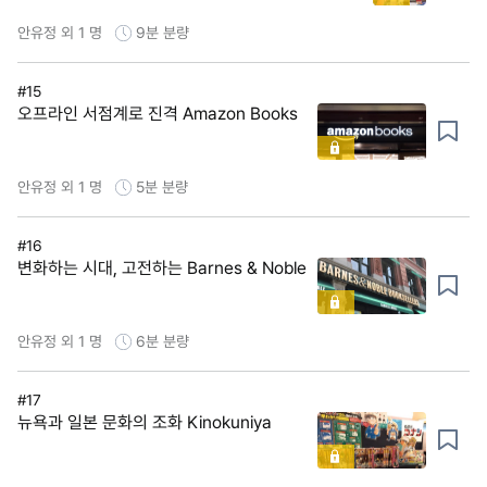
안유정 외 1 명
9분
분량
#15
오프라인 서점계로 진격 Amazon Books
안유정 외 1 명
5분
분량
#16
변화하는 시대, 고전하는 Barnes & Noble
안유정 외 1 명
6분
분량
#17
뉴욕과 일본 문화의 조화 Kinokuniya