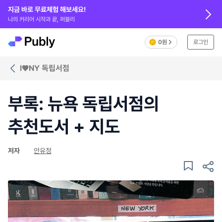
지금 바로 무료체험 해보세요!
나의 커리어 시작과 끝, 퍼블리
0원
로그인
I♥NY 독립서점
부록: 뉴욕 독립서점의
추천도서 + 지도
저자
안유정