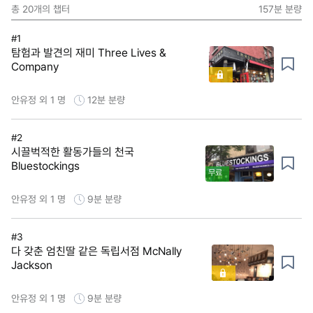
총
20
개의 챕터
157분
분량
#1
탐험과 발견의 재미 Three Lives &
Company
안유정 외 1 명
12분
분량
#2
시끌벅적한 활동가들의 천국
Bluestockings
무료
안유정 외 1 명
9분
분량
#3
다 갖춘 엄친딸 같은 독립서점 McNally
Jackson
안유정 외 1 명
9분
분량