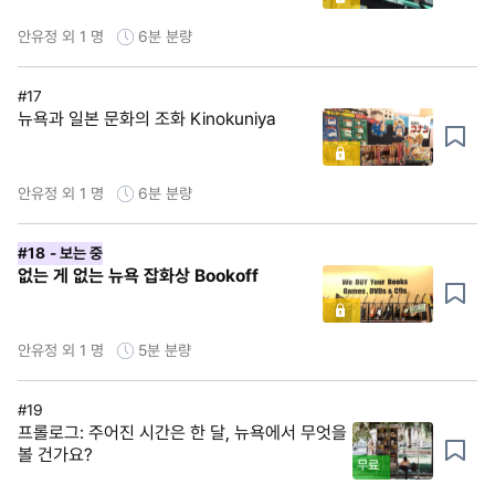
안유정 외 1 명
6분
분량
#17
뉴욕과 일본 문화의 조화 Kinokuniya
안유정 외 1 명
6분
분량
#18
- 보는 중
없는 게 없는 뉴욕 잡화상 Bookoff
안유정 외 1 명
5분
분량
#19
프롤로그: 주어진 시간은 한 달, 뉴욕에서 무엇을
볼 건가요?
무료