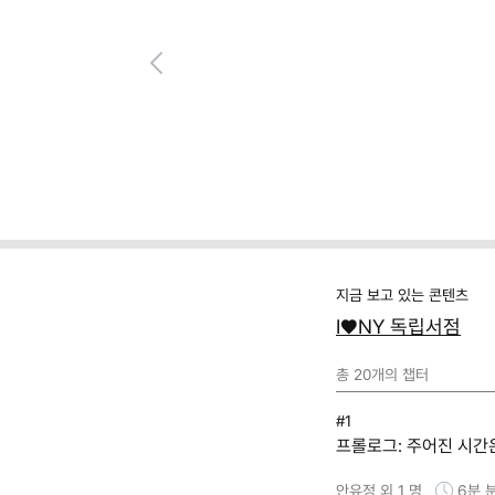
Previous
마케팅 트렌드/실무,일잘러의
"컷편집·자막 노가다 끝
나만의 '캡컷 에이전트' 
클로드)
지금 보고 있는 콘텐츠
I♥NY 독립서점
총
20
개의 챕터
#1
프롤로그: 주어진 시간은
안유정 외 1 명
6분