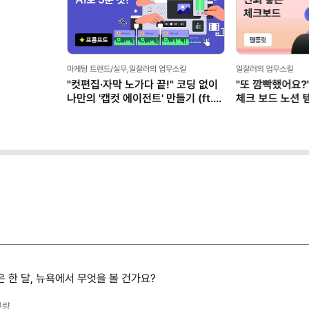
 업무스킬
일잘러의 업무스킬
일잘러의 업무스킬
!" 코딩 없이
"또 깜빡했어요?" 듣기 전에 쓰는
말 잘하는 똑똑
만들기 (ft.
체크 보드 노션 템플릿
AI로 '구두 
 한 달, 뉴욕에서 무엇을 볼 건가요?
분량