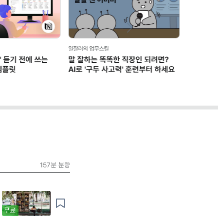
Next
한 직장인 되려면?
사고력' 훈련부터 하세요
157분
분량
무료