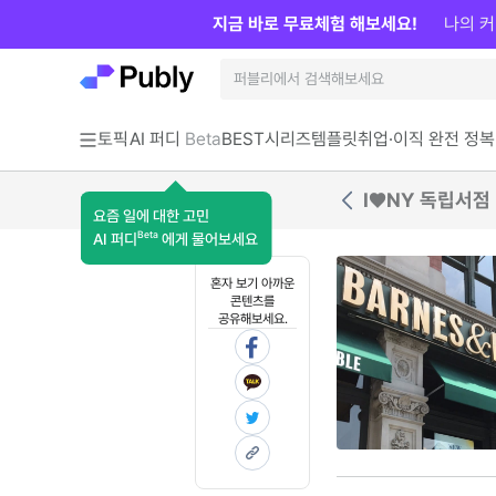
지금 바로 무료체험 해보세요!
나의 커
토픽
AI 퍼디
Beta
BEST
시리즈
템플릿
취업·이직 완전 정복
I♥NY 독립서점
요즘 일에 대한 고민
Beta
AI 퍼디
에게 물어보세요
혼자 보기 아까운
콘텐츠를
공유해보세요.