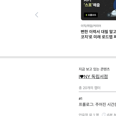
Previous
이직/취업/커리어
뻔한 이력서 대필 말고,
코치'로 미래 로드맵 짜기
프롬프트 팩)
지금 보고 있는 콘텐츠
I♥NY 독립서점
총
20
개의 챕터
#1
프롤로그: 주어진 시간은
안유정 외 1 명
6분