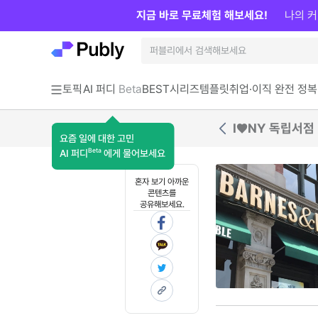
지금 바로 무료체험 해보세요!
나의 커
토픽
AI 퍼디
Beta
BEST
시리즈
템플릿
취업·이직 완전 정복
I♥NY 독립서점
요즘 일에 대한 고민
Beta
AI 퍼디
에게 물어보세요
혼자 보기 아까운
콘텐츠를
공유해보세요.