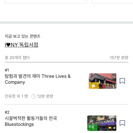
지금 보고 있는 콘텐츠
I♥NY 독립서점
총
20
개의 챕터
157분
분량
#1
탐험과 발견의 재미 Three Lives &
Company
안유정 외 1 명
12분
분량
#2
시끌벅적한 활동가들의 천국
Bluestockings
무료