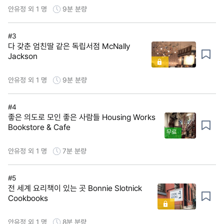
안유정 외 1 명
9분
분량
#3
다 갖춘 엄친딸 같은 독립서점 McNally
Jackson
안유정 외 1 명
9분
분량
#4
좋은 의도로 모인 좋은 사람들 Housing Works
Bookstore & Cafe
무료
안유정 외 1 명
7분
분량
#5
전 세계 요리책이 있는 곳 Bonnie Slotnick
Cookbooks
안유정 외 1 명
8분
분량