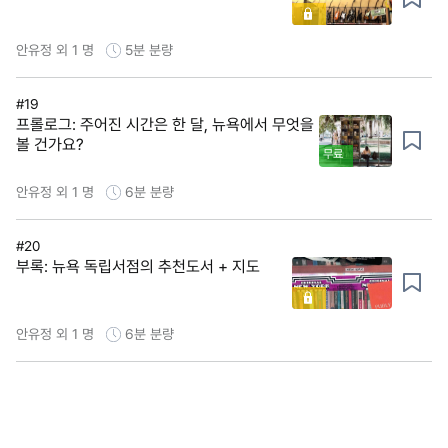
안유정 외 1 명
5분
분량
#19
프롤로그: 주어진 시간은 한 달, 뉴욕에서 무엇을
볼 건가요?
무료
안유정 외 1 명
6분
분량
#20
부록: 뉴욕 독립서점의 추천도서 + 지도
안유정 외 1 명
6분
분량