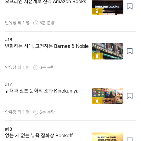
오프라인 서점계로 진격 Amazon Books
안유정 외 1 명
5분
분량
#16
변화하는 시대, 고전하는 Barnes & Noble
안유정 외 1 명
6분
분량
#17
뉴욕과 일본 문화의 조화 Kinokuniya
안유정 외 1 명
6분
분량
#18
없는 게 없는 뉴욕 잡화상 Bookoff