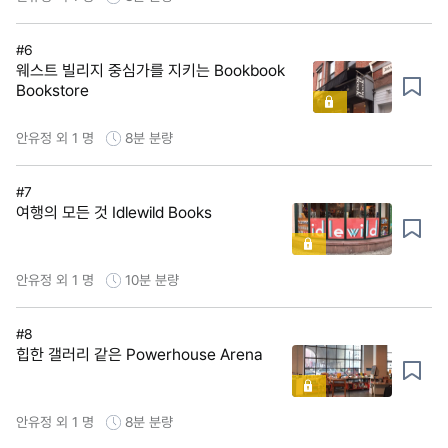
#6
웨스트 빌리지 중심가를 지키는 Bookbook
Bookstore
안유정 외 1 명
8분
분량
#7
여행의 모든 것 Idlewild Books
안유정 외 1 명
10분
분량
#8
힙한 갤러리 같은 Powerhouse Arena
안유정 외 1 명
8분
분량