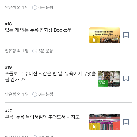
안유정 외 1 명
6분
분량
#18
없는 게 없는 뉴욕 잡화상 Bookoff
안유정 외 1 명
5분
분량
#19
프롤로그: 주어진 시간은 한 달, 뉴욕에서 무엇을
볼 건가요?
무료
안유정 외 1 명
6분
분량
#20
부록: 뉴욕 독립서점의 추천도서 + 지도