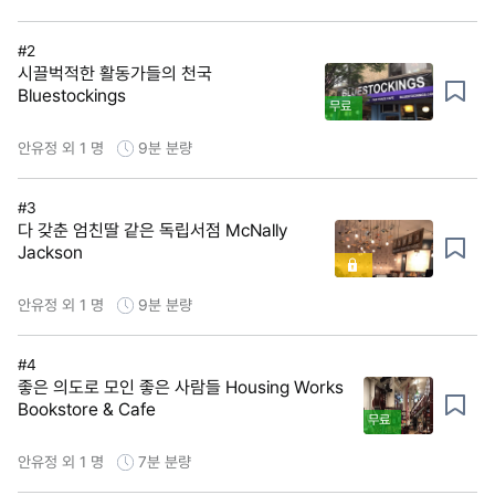
#2
시끌벅적한 활동가들의 천국
Bluestockings
무료
안유정 외 1 명
9분
분량
#3
다 갖춘 엄친딸 같은 독립서점 McNally
Jackson
안유정 외 1 명
9분
분량
#4
좋은 의도로 모인 좋은 사람들 Housing Works
Bookstore & Cafe
무료
안유정 외 1 명
7분
분량