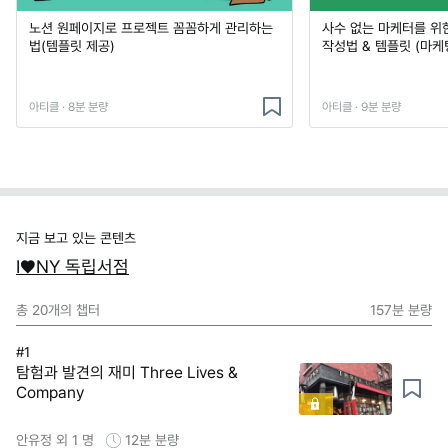
노션 원페이지로 프로젝트 꼼꼼하게 관리하는
사수 없는 마케터를 위
법(템플릿 제공)
작성법 & 템플릿 (마케
아티클 · 8분 분량
아티클 · 9분 분량
지금 보고 있는 콘텐츠
I♥NY 독립서점
총
20
개의 챕터
157분
분량
#1
탐험과 발견의 재미 Three Lives &
Company
안유정 외 1 명
12분
분량