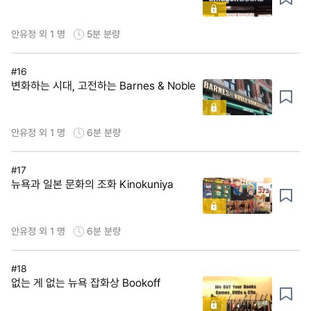
안유정 외 1 명
5분
분량
#16
변화하는 시대, 고전하는 Barnes & Noble
안유정 외 1 명
6분
분량
#17
뉴욕과 일본 문화의 조화 Kinokuniya
안유정 외 1 명
6분
분량
#18
없는 게 없는 뉴욕 잡화상 Bookoff