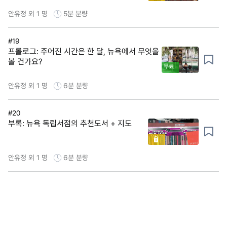
안유정 외 1 명
5분
분량
#19
프롤로그: 주어진 시간은 한 달, 뉴욕에서 무엇을
볼 건가요?
무료
안유정 외 1 명
6분
분량
#20
부록: 뉴욕 독립서점의 추천도서 + 지도
안유정 외 1 명
6분
분량