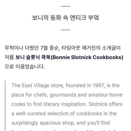
보니의 동화 속 앤티크 부엌
무척이나 더웠던 7월 중순, 타임아웃 매거진의 소개글이
저를
보니 슬롯닉 쿡북(Bonnie Slotnick Cookbooks)
으로 이끌었습니다.
The East Village store, founded in 1997, is the
place for chefs, gourmands and amateur home
cooks to find literary inspiration. Slotnick offers
a well-curated selection of cookbooks in the
surprisingly spacious shop, and you’ll find