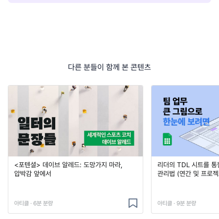
다른 분들이 함께 본 콘텐츠
<포텐셜> 데이브 알레드: 도망가지 마라,
리더의 TDL 시트를 통
압박감 앞에서
관리법 (연간 및 프로젝
아티클 · 6분 분량
아티클 · 9분 분량