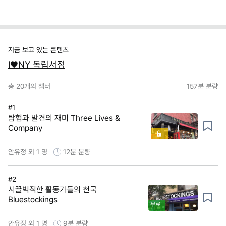
지금 보고 있는 콘텐츠
I♥NY 독립서점
총
20
개의 챕터
157분
분량
#1
탐험과 발견의 재미 Three Lives &
Company
안유정 외 1 명
12분
분량
#2
시끌벅적한 활동가들의 천국
Bluestockings
무료
안유정 외 1 명
9분
분량