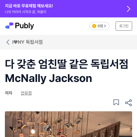
지금 바로 무료체험 해보세요!
나의 커리어 시작과 끝, 퍼블리
0원
로그인
I♥NY 독립서점
다 갖춘 엄친딸 같은 독립서점
McNally Jackson
저자
안유정