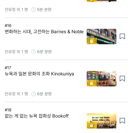
안유정 외 1 명
5분
분량
#16
변화하는 시대, 고전하는 Barnes & Noble
안유정 외 1 명
6분
분량
#17
뉴욕과 일본 문화의 조화 Kinokuniya
안유정 외 1 명
6분
분량
#18
없는 게 없는 뉴욕 잡화상 Bookoff