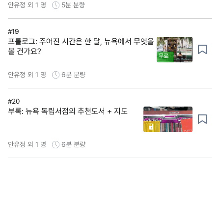
안유정 외 1 명
5분
분량
#19
프롤로그: 주어진 시간은 한 달, 뉴욕에서 무엇을
볼 건가요?
무료
안유정 외 1 명
6분
분량
#20
부록: 뉴욕 독립서점의 추천도서 + 지도
안유정 외 1 명
6분
분량