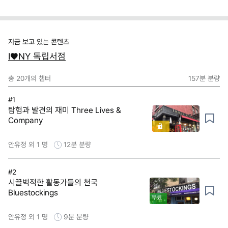
지금 보고 있는 콘텐츠
I♥NY 독립서점
총
20
개의 챕터
157분
분량
#1
탐험과 발견의 재미 Three Lives &
Company
안유정 외 1 명
12분
분량
#2
시끌벅적한 활동가들의 천국
Bluestockings
무료
안유정 외 1 명
9분
분량