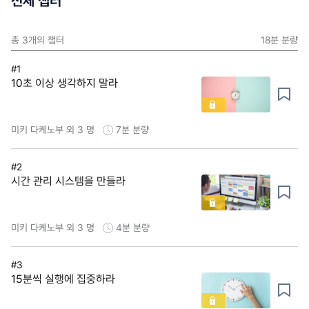
전체 챕터
총
3
개의 챕터
18분
분량
#1
10초 이상 생각하지 말라
미키 다케노부 외 3 명
7분
분량
#2
시간 관리 시스템을 만들라
미키 다케노부 외 3 명
4분
분량
#3
15분씩 실행에 집중하라