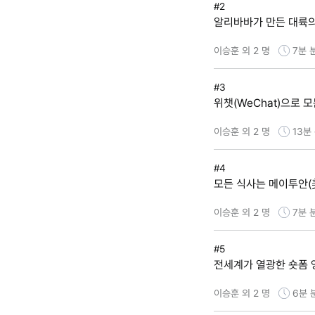
#2
알리바바가 만든 대륙의
이승훈 외 2 명
7분
#3
위챗(WeChat)으로 
이승훈 외 2 명
13분
#4
모든 식사는 메이투안(
이승훈 외 2 명
7분
#5
전세계가 열광한 숏폼 영상
이승훈 외 2 명
6분