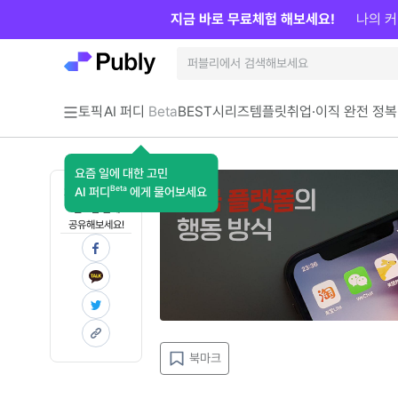
지금 바로 무료체험 해보세요!
나의 커
토픽
AI 퍼디
Beta
BEST
시리즈
템플릿
취업·이직 완전 정복
요즘 일에 대한 고민
Beta
AI 퍼디
에게 물어보세요
지금 인사이트가
필요한 분께
공유해보세요!
북마크