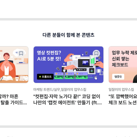
다른 분들이 함께 본 콘텐츠
마케팅 트렌드/실무,일잘러의 업무스킬
일잘러의 업무스킬
할까? 마흔
"컷편집·자막 노가다 끝!" 코딩 없이
"또 깜빡했어요
 탈출 가이드
나만의 '캡컷 에이전트' 만들기 (ft.
체크 보드 노션
클로드)