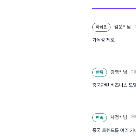
김문*
님
아쉬움
가독성 제로
강영*
님
기
만족
중국관련 비즈니스 모델
차정*
님
전
만족
중국 트렌드를 여러 카