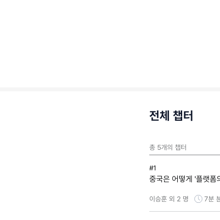
전체 챕터
총
5
개의 챕터
#1
중국은 어떻게 '플랫폼
이승훈 외 2 명
7분