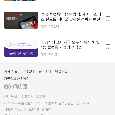
중국 플랫폼의 행동 방식: 세계 비즈니
스 판도를 뒤바꿀 발칙한 전략과 혁신
웹북 · 5개 챕터
공급자와 소비자를 모두 만족시켜라:
1등 플랫폼 기업의 생각법
웹북 · 10개 챕터
저자 지원
고객센터
뉴스레터
이용약관
개인정보 처리방침
(주) 뉴닉
대표이사: 김소연
(04147) 서울특별시 마포구 백범로31길 21, 본관 5층 531호
사업자 등록번호: 632-81-01159