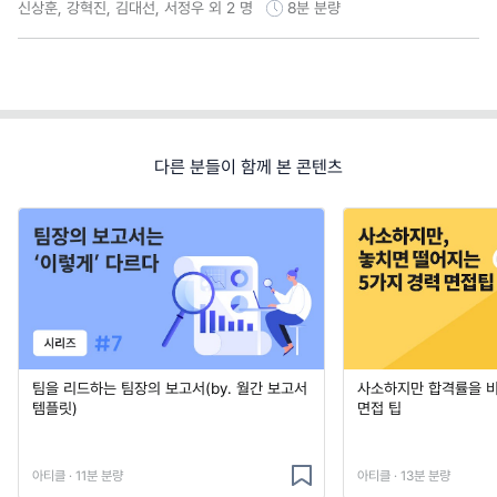
신상훈, 강혁진, 김대선, 서정우 외 2 명
8분
분량
다른 분들이 함께 본 콘텐츠
팀을 리드하는 팀장의 보고서(by. 월간 보고서
사소하지만 합격률을 
템플릿)
면접 팁
아티클 · 11분 분량
아티클 · 13분 분량