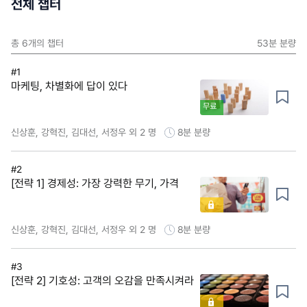
전체 챕터
총
6
개의 챕터
53분
분량
#1
마케팅, 차별화에 답이 있다
무료
신상훈, 강혁진, 김대선, 서정우 외 2 명
8분
분량
#2
[전략 1] 경제성: 가장 강력한 무기, 가격
신상훈, 강혁진, 김대선, 서정우 외 2 명
8분
분량
#3
[전략 2] 기호성: 고객의 오감을 만족시켜라