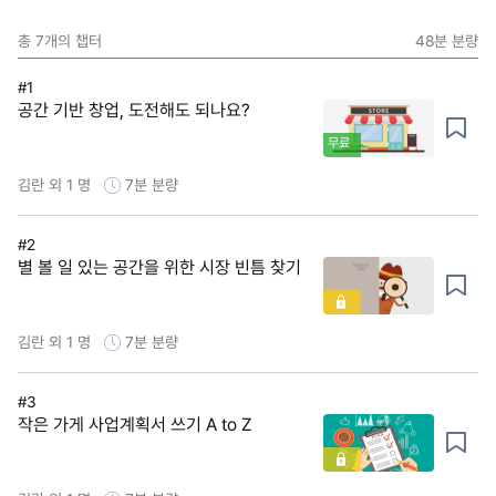
총
7
개의 챕터
48분
분량
#1
공간 기반 창업, 도전해도 되나요?
무료
김란 외 1 명
7분
분량
#2
별 볼 일 있는 공간을 위한 시장 빈틈 찾기
김란 외 1 명
7분
분량
#3
작은 가게 사업계획서 쓰기 A to Z