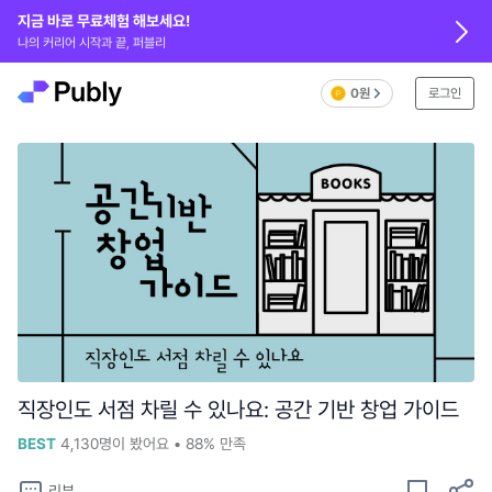
지금 바로 무료체험 해보세요!
나의 커리어 시작과 끝, 퍼블리
0원
로그인
직장인도 서점 차릴 수 있나요: 공간 기반 창업 가이드
BEST
4,130
명이 봤어요
•
88%
만족
리뷰