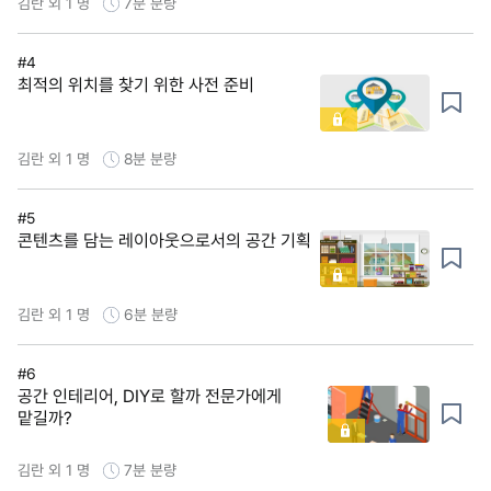
김란 외 1 명
7분
분량
#4
최적의 위치를 찾기 위한 사전 준비
김란 외 1 명
8분
분량
#5
콘텐츠를 담는 레이아웃으로서의 공간 기획
김란 외 1 명
6분
분량
#6
공간 인테리어, DIY로 할까 전문가에게
맡길까?
김란 외 1 명
7분
분량