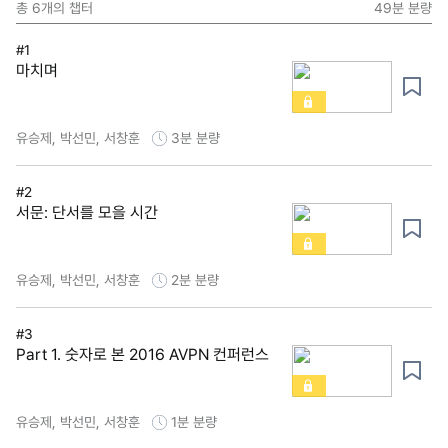
총
6
개의 챕터
49분
분량
#1
마치며
유승제, 박선민, 서창훈
3분
분량
#2
서문: 단서를 모을 시간
유승제, 박선민, 서창훈
2분
분량
#3
Part 1. 숫자로 본 2016 AVPN 컨퍼런스
유승제, 박선민, 서창훈
1분
분량