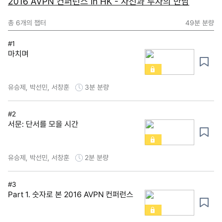
2016 AVPN 컨퍼런스 in HK - 자선과 투자의 만남
총
6
개의 챕터
49분
분량
#1
마치며
유승제, 박선민, 서창훈
3분
분량
#2
서문: 단서를 모을 시간
유승제, 박선민, 서창훈
2분
분량
#3
Part 1. 숫자로 본 2016 AVPN 컨퍼런스