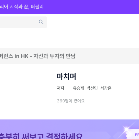
리어 시작과 끝, 퍼블리
컨퍼런스 in HK - 자선과 투자의 만남
마치며
저자
유승제
박선민
서창훈
360명이 봤어요