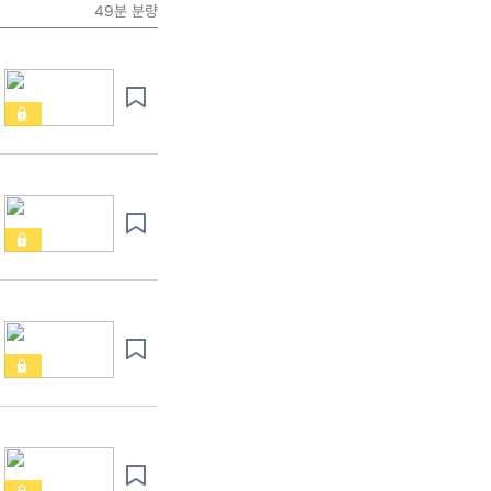
49분
분량