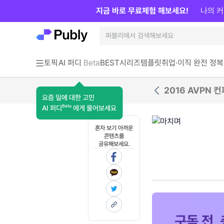
지금 바로 무료체험 해보세요!
나의 커
토픽
AI 퍼디
Beta
BEST
시리즈
템플릿
취업·이직 완전 정복
2016 AVPN 
요즘 일에 대한 고민
Beta
AI 퍼디
에게 물어보세요
혼자 보기 아까운
콘텐츠를
공유해보세요.