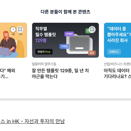
다른 분들이 함께 본 콘텐츠
일잘러의 업무스킬
산업/비즈니스 트렌
다" 해외
잘 만든 템플릿 129종, 일 년 치
아직도 데이터
존기
야근을 막는다
기다리나요? 
마케터가 AI로
런스 in HK - 자선과 투자의 만남