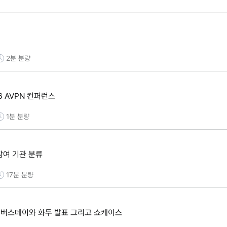
2분
분량
016 AVPN 컨퍼런스
1분
분량
N 참여 기관 분류
17분
분량
심: 멤버스데이와 화두 발표 그리고 쇼케이스