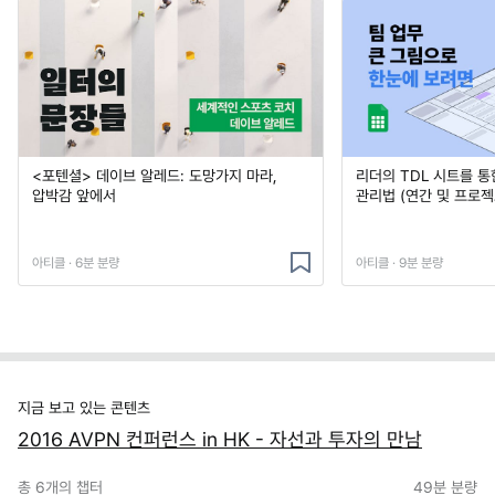
<포텐셜> 데이브 알레드: 도망가지 마라,
리더의 TDL 시트를 통
압박감 앞에서
관리법 (연간 및 프로젝
아티클 · 6분 분량
아티클 · 9분 분량
지금 보고 있는 콘텐츠
2016 AVPN 컨퍼런스 in HK - 자선과 투자의 만남
총
6
개의 챕터
49분
분량