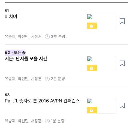
#1
마치며
유승제, 박선민, 서창훈
3분
분량
#2
- 보는 중
서문: 단서를 모을 시간
유승제, 박선민, 서창훈
2분
분량
#3
Part 1. 숫자로 본 2016 AVPN 컨퍼런스
유승제, 박선민, 서창훈
1분
분량