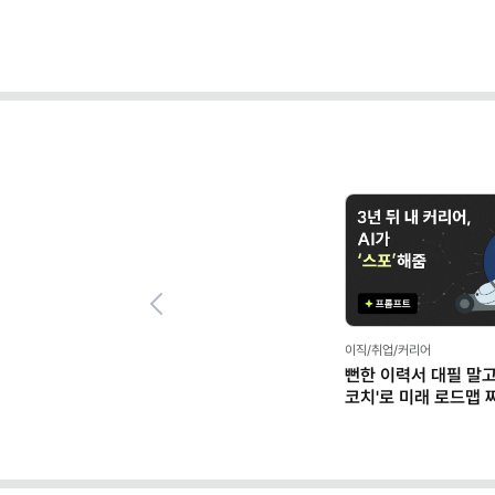
Previous
이직/취업/커리어
뻔한 이력서 대필 말고,
코치'로 미래 로드맵 짜기
프롬프트 팩)