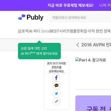
지금 바로 무료체험 해보세요!
나의 커
토픽
AI 퍼디
Beta
BEST
시리즈
템플릿
취업·이직 완전 정복
2016 AVPN 
요즘 일에 대한 고민
Beta
AI 퍼디
에게 물어보세요
혼자 보기 아까운
콘텐츠를
공유해보세요.