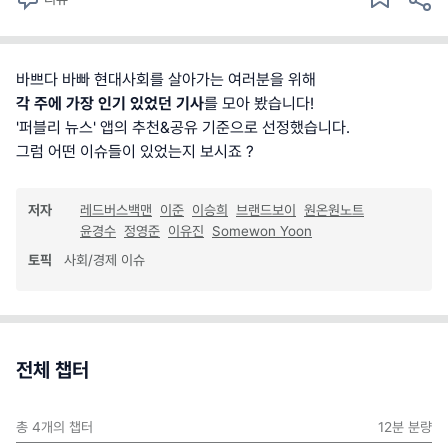
바쁘다 바빠 현대사회를 살아가는 여러분을 위해
각 주에 가장 인기 있었던 기사
를 모아 봤습니다!
'퍼블리 뉴스' 앱의 추천&공유 기준으로 선정했습니다.
그럼 어떤 이슈들이 있었는지 보시죠 ?
저자
레드버스백맨
이준
이승희
브랜드보이
원온원노트
윤경수
정영준
이유진
Somewon Yoon
토픽
사회/경제 이슈
전체 챕터
총
4
개의 챕터
12분
분량