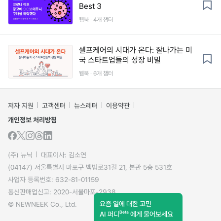
Best 3
웹북 · 4개 챕터
셀프케어의 시대가 온다: 잘나가는 미
국 스타트업들의 성장 비밀
웹북 · 6개 챕터
저자 지원
고객센터
뉴스레터
이용약관
개인정보 처리방침
(주) 뉴닉
대표이사: 김소연
(04147) 서울특별시 마포구 백범로31길 21, 본관 5층 531호
사업자 등록번호: 632-81-01159
통신판매업신고: 2020-서울마포-2938
요즘 일에 대한 고민
© NEWNEEK Co., Ltd.
Beta
AI 퍼디
에게 물어보세요