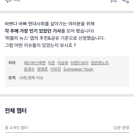
바쁘다 바빠 현대사회를 살아가는 여러분을 위해
각 주에 가장 인기 있었던 기사
를 모아 봤습니다!
'퍼블리 뉴스' 앱의 추천&공유 기준으로 선정했습니다.
그럼 어떤 이슈들이 있었는지 보시죠 ?
저자
레드버스백맨
이준
이승희
브랜드보이
원온원노트
윤경수
정영준
이유진
Somewon Yoon
토픽
사회/경제 이슈
전체 챕터
총
4
개의 챕터
12분
분량