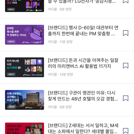
할 수 있을까? LG전자가 '공감지능
AI'로 답하는 법
아티클 · 9분 분량
[브랜디드] 행사 D-60일! 대관부터 연
출까지 한번에 끝내는 PM 맞춤형 실
전 가이드
아티클 · 11분 분량
[브랜디드] 돈과 시간을 아껴주는 일잘
러의 미리캔버스 AI 활용법 11가지
아티클 · 13분 분량
[브랜디드] 구관이 명관인 이유: 다시
찾게 만드는 48년 호텔의 오감 경험
설계 by. 더 플라자 호텔
아티클 · 9분 분량
[브랜디드] Z세대는 서서 일하고, M세
대는 소파에서 일한다? 세대별 몰입