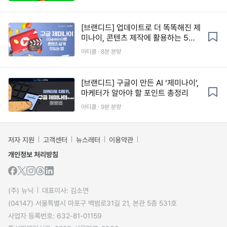
[브랜디드] 업데이트로 더 똑똑해진 제
미나이, 콘텐츠 제작에 활용하는 5가
지 방법
아티클 · 8분 분량
[브랜디드] 구글이 만든 AI ‘제미나이’,
마케터가 알아야 할 포인트 총정리
아티클 · 9분 분량
저자 지원
고객센터
뉴스레터
이용약관
개인정보 처리방침
(주) 뉴닉
대표이사: 김소연
(04147) 서울특별시 마포구 백범로31길 21, 본관 5층 531호
사업자 등록번호: 632-81-01159