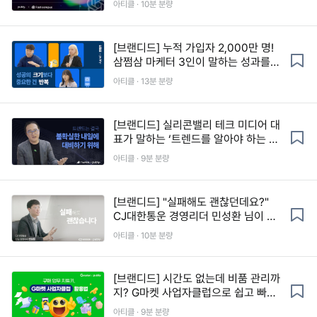
아티클 · 10분 분량
[브랜디드] 누적 가입자 2,000만 명!
삼쩜삼 마케터 3인이 말하는 성과를
내는 CRM 노하우(노션 템플릿 제공)
아티클 · 13분 분량
[브랜디드] 실리콘밸리 테크 미디어 대
표가 말하는 ‘트렌드를 알아야 하는 이
유’
아티클 · 9분 분량
[브랜디드] "실패해도 괜찮던데요?"
CJ대한통운 경영리더 민성환 님이 말
하는 나답게 일하는 힘
아티클 · 10분 분량
[브랜디드] 시간도 없는데 비품 관리까
지? G마켓 사업자클럽으로 쉽고 빠르
게 구매 업무하는 법
아티클 · 9분 분량