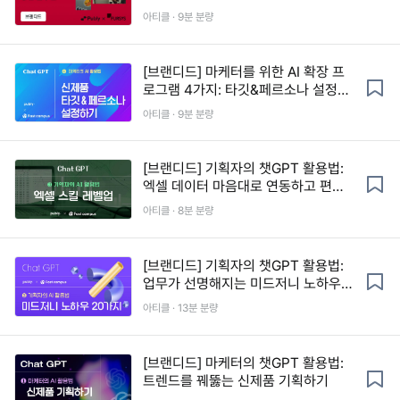
공간 가이드 by 퍼시스
아티클 · 9분 분량
[브랜디드] 마케터를 위한 AI 확장 프
로그램 4가지: 타깃&페르소나 설정하
기
아티클 · 9분 분량
[브랜디드] 기획자의 챗GPT 활용법:
엑셀 데이터 마음대로 연동하고 편집
하기
아티클 · 8분 분량
[브랜디드] 기획자의 챗GPT 활용법:
업무가 선명해지는 미드저니 노하우
20가지
아티클 · 13분 분량
[브랜디드] 마케터의 챗GPT 활용법:
트렌드를 꿰뚫는 신제품 기획하기