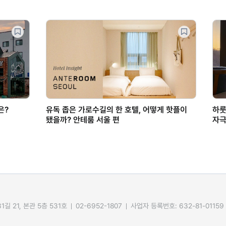
은?
유독 좁은 가로수길의 한 호텔, 어떻게 핫플이
하룻
됐을까? 안테룸 서울 편
자극
길 21, 본관 5층 531호
02-6952-1807
사업자 등록번호: 632-81-01159