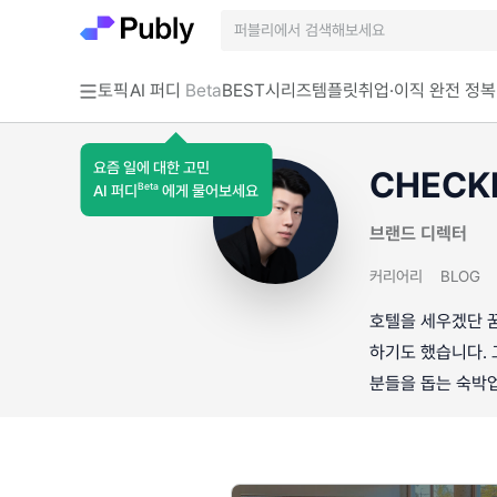
토픽
AI 퍼디
Beta
BEST
시리즈
템플릿
취업·이직 완전 정복
요즘 일에 대한 고민
CHECK
Beta
AI 퍼디
에게 물어보세요
브랜드 디렉터
커리어리
BLOG
호텔을 세우겠단 꿈
하기도 했습니다. 
분들을 돕는 숙박