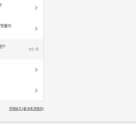
?
 핫플이
은?
보는 중
전체보기 (총
9
개 콘텐츠)