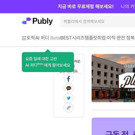
지금 바로 무료체험 해보세요!
나의 커
토픽
AI 퍼디
Beta
BEST
시리즈
템플릿
취업·이직 완전 정복
요즘 일에 대한 고민
혼자 보기 아까운
Beta
AI 퍼디
에게 물어보세요
콘텐츠를
공유해보세요.