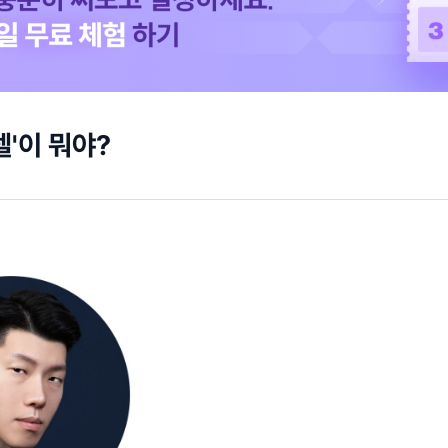
텔'이 뭐야?