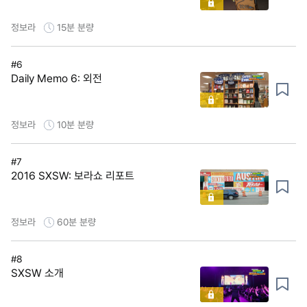
정보라
15분
분량
#6
Daily Memo 6: 외전
정보라
10분
분량
#7
2016 SXSW: 보라쇼 리포트
정보라
60분
분량
#8
SXSW 소개