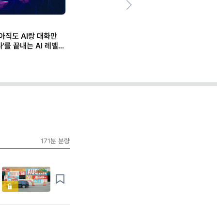
Next
 아직도 AI랑 대화만
'를 끝내는 AI 레벨업
171분
분량