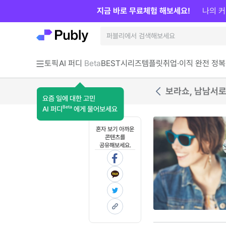
지금 바로 무료체험 해보세요!
나의 커
토픽
AI 퍼디
Beta
BEST
시리즈
템플릿
취업·이직 완전 정복
보라쇼, 남남서로 
요즘 일에 대한 고민
Beta
AI 퍼디
에게 물어보세요
혼자 보기 아까운
콘텐츠를
공유해보세요.