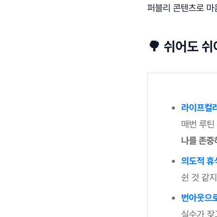
퍼블리 콘텐츠로 마
🌳 쉬어도 쉬
라이프컬러
매번 루틴
나를 존중
의도적 휴식
쉰 것 같
번아웃으로
실수가 잦