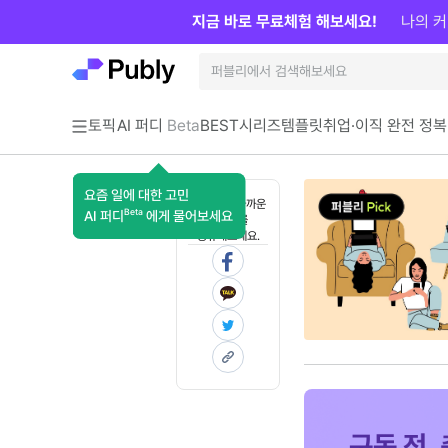
지금 바로 무료체험 해보세요!
나의 커
토픽
AI 퍼디
Beta
BEST
시리즈
템플릿
취업·이직 완전 정복
요즘 일에 대한 고민
혼자 보기 아까운
Beta
AI 퍼디
에게 물어보세요
콘텐츠를
공유해보세요.