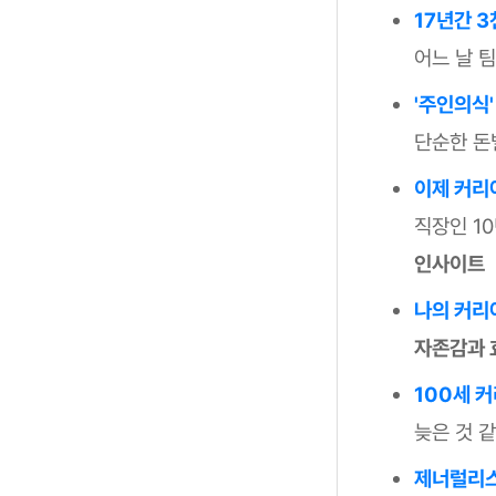
17년간 3
어느 날 
'주인의식'
단순한 돈
이제 커리
직장인 1
인사이트
나의 커리
자존감과 
100세 
늦은 것 
제너럴리스