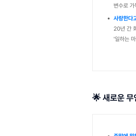
변수로 가
사랑한다고
20년 간
'일하는 마
🌟 새로운 무
주말에 뭐