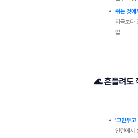
쉬는 것에
지금보다 
법
🌊 흔들려도
'그만두고
인턴에서 