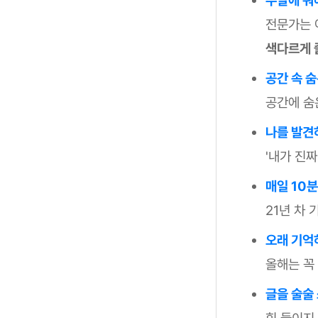
전문가는 
색다르게 
공간 속 
공간에 숨
나를 발견
'내가 진
매일 10분
21년 차
오래 기억
올해는 꼭
글을 술술
힘 들이지