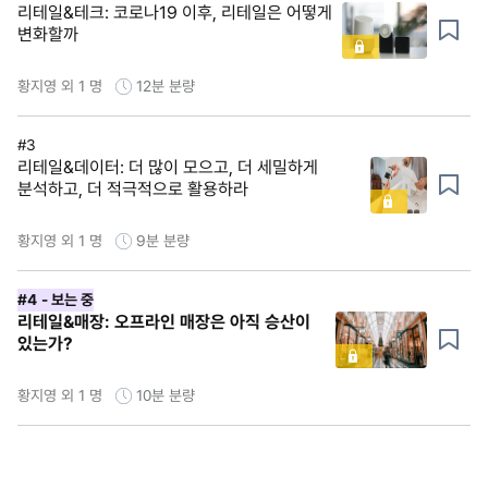
리테일&테크: 코로나19 이후, 리테일은 어떻게
변화할까
황지영 외 1 명
12분
분량
#3
리테일&데이터: 더 많이 모으고, 더 세밀하게
분석하고, 더 적극적으로 활용하라
황지영 외 1 명
9분
분량
#4
- 보는 중
리테일&매장: 오프라인 매장은 아직 승산이
있는가?
황지영 외 1 명
10분
분량