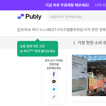
지금 바로 무료체험 해보세요!
나의 커
토픽
AI 퍼디
Beta
BEST
시리즈
템플릿
취업·이직 완전 정복
가장 핫한 소비 트
요즘 일에 대한 고민
Beta
AI 퍼디
에게 물어보세요
혼자 보기 아까운
콘텐츠를
공유해보세요.