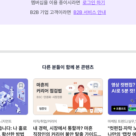
멤버십을 이용 중이시라면
로그인 하기
B2B 기업 고객이라면
B2B 서비스 안내
다른 분들이 함께 본 콘텐츠
매니지먼트
이직/취업/커리어
마케팅 트렌드/실무
씁니다: 나 홀로
내 경력, 시장에서 통할까? 마흔
"컷편집·자막 
로 확산한 방법
직장인의 커리어 불안 탈출 가이드
나만의 '캡컷 에