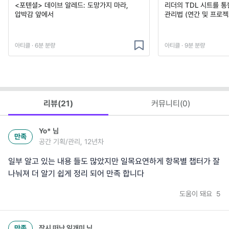
<포텐셜> 데이브 알레드: 도망가지 마라,
리더의 TDL 시트를 통
압박감 앞에서
관리법 (연간 및 프로젝
아티클 · 6분 분량
아티클 · 9분 분량
리뷰(
21
)
커뮤니티(
0
)
Yo*
님
만족
공간 기획/관리, 12년차
일부 알고 있는 내용 들도 많았지만 일목요연하게 항목별 챕터가 잘
나눠져 더 알기 쉽게 정리 되어 만족 합니다
도움이 돼요
5
만족
잠시 떠난 일개미
님