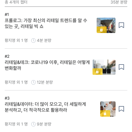
총
4
개의 챕터
35분
분량
#1
프롤로그: 가장 최신의 리테일 트렌드를 알 수
있는 곳, 리테일 빅 쇼
황지영 외 1 명
4분
분량
#2
리테일&테크: 코로나19 이후, 리테일은 어떻게
변화할까
황지영 외 1 명
12분
분량
#3
리테일&데이터: 더 많이 모으고, 더 세밀하게
분석하고, 더 적극적으로 활용하라
황지영 외 1 명
9분
분량