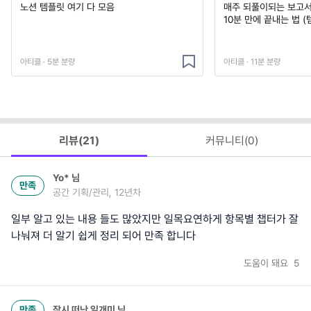
노션 템플릿 여기 다 모음
매주 되풀이되는 보고서 
10분 만에 끝내는 법 (
아티클 · 5분 분량
아티클 · 11분 분량
리뷰(
21
)
커뮤니티(
0
)
Yo*
님
만족
공간 기획/관리, 12년차
일부 알고 있는 내용 들도 많았지만 일목요연하게 항목별 챕터가 잘
나눠져 더 알기 쉽게 정리 되어 만족 합니다
도움이 돼요
5
만족
잠시 떠난 일개미
님