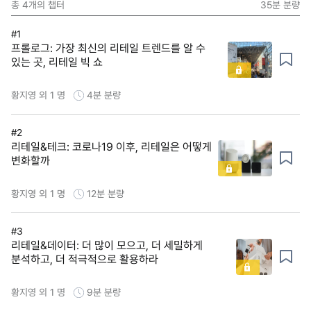
총
4
개의 챕터
35분
분량
#1
프롤로그: 가장 최신의 리테일 트렌드를 알 수
있는 곳, 리테일 빅 쇼
황지영 외 1 명
4분
분량
#2
리테일&테크: 코로나19 이후, 리테일은 어떻게
변화할까
황지영 외 1 명
12분
분량
#3
리테일&데이터: 더 많이 모으고, 더 세밀하게
분석하고, 더 적극적으로 활용하라
황지영 외 1 명
9분
분량