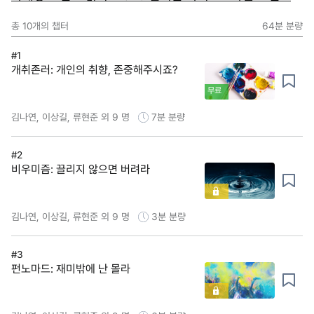
총
10
개의 챕터
64분
분량
#1
개취존러: 개인의 취향, 존중해주시죠?
무료
김나연, 이상길, 류현준 외 9 명
7분
분량
#2
비우미즘: 끌리지 않으면 버려라
김나연, 이상길, 류현준 외 9 명
3분
분량
#3
펀노마드: 재미밖에 난 몰라