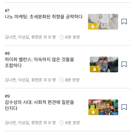
#7
나노 마케팅: 초세분화된 취향을 공략하다
김나연, 이상길, 류현준 외 9 명
6분
분량
#8
하이퍼 밸런스: 익숙하지 않은 것들을
조합하다
김나연, 이상길, 류현준 외 9 명
8분
분량
#9
감수성의 시대: 사회적 편견에 질문을
던지다
김나연, 이상길, 류현준 외 9 명
9분
분량