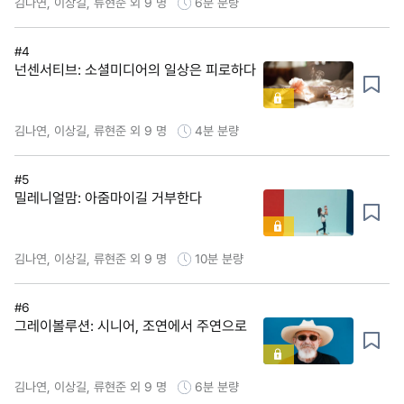
김나연, 이상길, 류현준 외 9 명
6분
분량
#4
넌센서티브: 소셜미디어의 일상은 피로하다
김나연, 이상길, 류현준 외 9 명
4분
분량
#5
밀레니얼맘: 아줌마이길 거부한다
김나연, 이상길, 류현준 외 9 명
10분
분량
#6
그레이볼루션: 시니어, 조연에서 주연으로
김나연, 이상길, 류현준 외 9 명
6분
분량