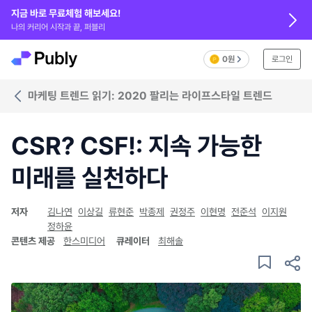
지금 바로 무료체험 해보세요!
나의 커리어 시작과 끝, 퍼블리
0원
로그인
마케팅 트렌드 읽기: 2020 팔리는 라이프스타일 트렌드
CSR? CSF!: 지속 가능한
미래를 실천하다
저자
김나연
이상길
류현준
박종제
권정주
이현명
전준석
이지원
정하윤
콘텐츠 제공
한스미디어
큐레이터
최해솔