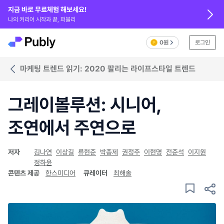
지금 바로 무료체험 해보세요!
나의 커리어 시작과 끝, 퍼블리
0원
로그인
마케팅 트렌드 읽기: 2020 팔리는 라이프스타일 트렌드
그레이볼루션: 시니어,
조연에서 주연으로
저자
김나연
이상길
류현준
박종제
권정주
이현명
전준석
이지원
정하윤
콘텐츠 제공
한스미디어
큐레이터
최해솔