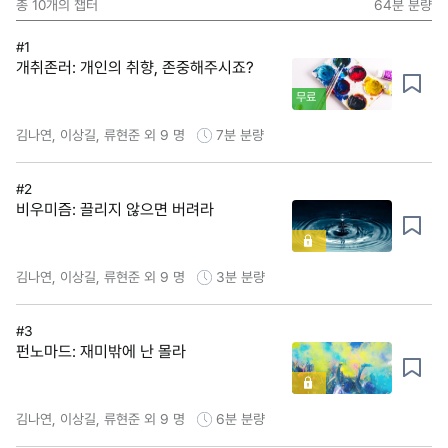
총
10
개의 챕터
64분
분량
#1
개취존러: 개인의 취향, 존중해주시죠?
무료
김나연, 이상길, 류현준 외 9 명
7분
분량
#2
비우미즘: 끌리지 않으면 버려라
김나연, 이상길, 류현준 외 9 명
3분
분량
#3
펀노마드: 재미밖에 난 몰라
김나연, 이상길, 류현준 외 9 명
6분
분량