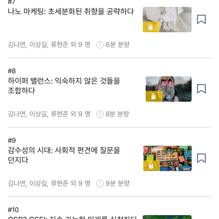
#7
나노 마케팅: 초세분화된 취향을 공략하다
김나연, 이상길, 류현준 외 9 명
6분
분량
#8
하이퍼 밸런스: 익숙하지 않은 것들을
조합하다
김나연, 이상길, 류현준 외 9 명
8분
분량
#9
감수성의 시대: 사회적 편견에 질문을
던지다
김나연, 이상길, 류현준 외 9 명
9분
분량
#10