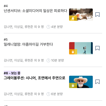
#4
넌센서티브: 소셜미디어의 일상은 피로하다
김나연, 이상길, 류현준 외 9 명
4분
분량
#5
밀레니얼맘: 아줌마이길 거부한다
김나연, 이상길, 류현준 외 9 명
10분
분량
#6
- 보는 중
그레이볼루션: 시니어, 조연에서 주연으로
김나연, 이상길, 류현준 외 9 명
6분
분량