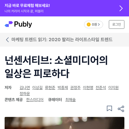
지금 바로 무료체험 해보세요!
나의 커리어 시작과 끝, 퍼블리
0원
로그인
마케팅 트렌드 읽기: 2020 팔리는 라이프스타일 트렌드
넌센서티브: 소셜미디어의
일상은 피로하다
저자
김나연
이상길
류현준
박종제
권정주
이현명
전준석
이지원
정하윤
콘텐츠 제공
한스미디어
큐레이터
최해솔