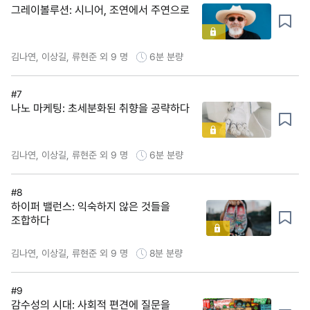
그레이볼루션: 시니어, 조연에서 주연으로
김나연, 이상길, 류현준 외 9 명
6분
분량
#7
나노 마케팅: 초세분화된 취향을 공략하다
김나연, 이상길, 류현준 외 9 명
6분
분량
#8
하이퍼 밸런스: 익숙하지 않은 것들을
조합하다
김나연, 이상길, 류현준 외 9 명
8분
분량
#9
감수성의 시대: 사회적 편견에 질문을