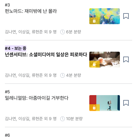
#3
펀노마드: 재미밖에 난 몰라
김나연, 이상길, 류현준 외 9 명
6분
분량
#4
- 보는 중
넌센서티브: 소셜미디어의 일상은 피로하다
김나연, 이상길, 류현준 외 9 명
4분
분량
#5
밀레니얼맘: 아줌마이길 거부한다
김나연, 이상길, 류현준 외 9 명
10분
분량
#6