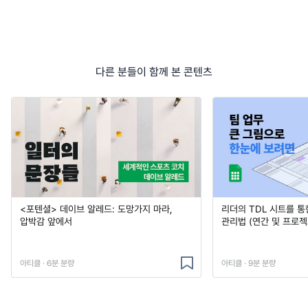
다른 분들이 함께 본 콘텐츠
<포텐셜> 데이브 알레드: 도망가지 마라,
리더의 TDL 시트를 통
압박감 앞에서
관리법 (연간 및 프로젝
아티클 · 6분 분량
아티클 · 9분 분량