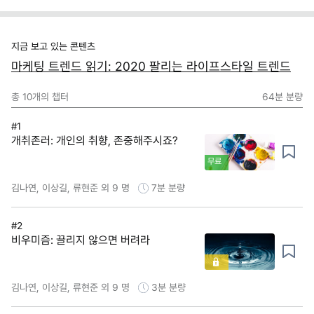
지금 보고 있는 콘텐츠
마케팅 트렌드 읽기: 2020 팔리는 라이프스타일 트렌드
총
10
개의 챕터
64분
분량
#1
개취존러: 개인의 취향, 존중해주시죠?
무료
김나연, 이상길, 류현준 외 9 명
7분
분량
#2
비우미즘: 끌리지 않으면 버려라
김나연, 이상길, 류현준 외 9 명
3분
분량