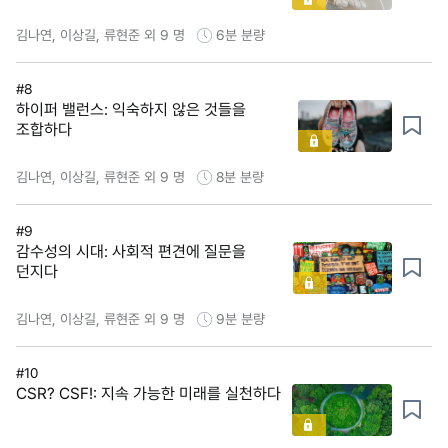
김나연, 이상길, 류현준 외 9 명
6분
분량
#8
하이퍼 밸런스: 익숙하지 않은 것들을
조합하다
김나연, 이상길, 류현준 외 9 명
8분
분량
#9
감수성의 시대: 사회적 편견에 질문을
던지다
김나연, 이상길, 류현준 외 9 명
9분
분량
#10
CSR? CSF!: 지속 가능한 미래를 실천하다