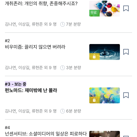
개취존러: 개인의 취향, 존중해주시죠?
무료
김나연, 이상길, 류현준 외 9 명
7분
분량
#2
비우미즘: 끌리지 않으면 버려라
김나연, 이상길, 류현준 외 9 명
3분
분량
#3
- 보는 중
펀노마드: 재미밖에 난 몰라
김나연, 이상길, 류현준 외 9 명
6분
분량
#4
넌센서티브: 소셜미디어의 일상은 피로하다