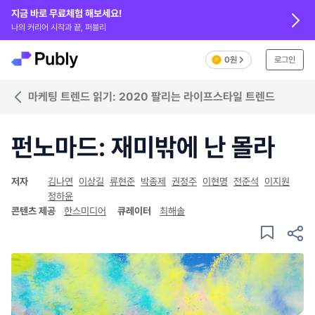
지금 바로 무료체험 해보세요!
나의 커리어 시작과 끝, 퍼블리
0원
로그인
마케팅 트렌드 읽기: 2020 팔리는 라이프스타일 트렌드
펀노마드: 재미밖에 난 몰라
저자
김나연
이상길
류현준
박종제
권정주
이현명
전준석
이지원
정하윤
콘텐츠 제공
한스미디어
큐레이터
최해솔