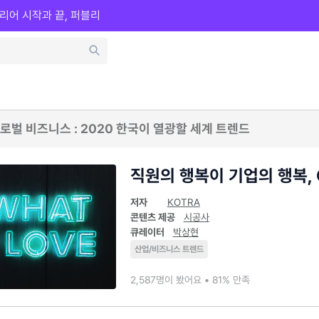
리어 시작과 끝, 퍼블리
로벌 비즈니스 : 2020 한국이 열광할 세계 트렌드
직원의 행복이 기업의 행복, G
저자
KOTRA
콘텐츠 제공
시공사
큐레이터
박상현
산업/비즈니스 트렌드
2,587명이 봤어요 • 81% 만족