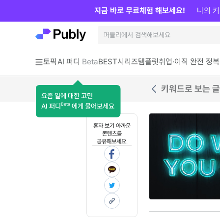
지금 바로 무료체험 해보세요!
나의 커
토픽
AI 퍼디
Beta
BEST
시리즈
템플릿
취업·이직 완전 정복
키워드로 보는 글
요즘 일에 대한 고민
Beta
AI 퍼디
에게 물어보세요
혼자 보기 아까운
콘텐츠를
공유해보세요.