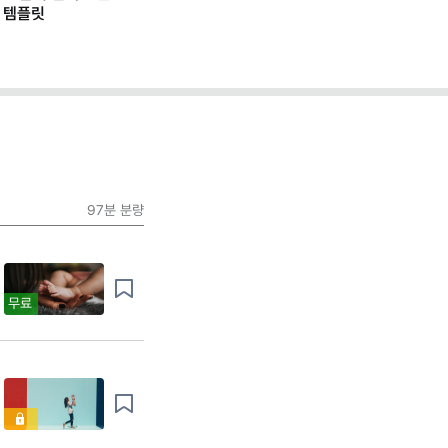
 템플릿
97분
분량
무료