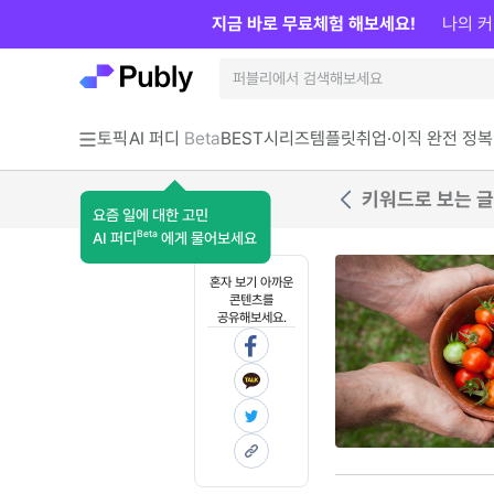
지금 바로 무료체험 해보세요!
나의 커
토픽
AI 퍼디
Beta
BEST
시리즈
템플릿
취업·이직 완전 정복
키워드로 보는 글
요즘 일에 대한 고민
Beta
AI 퍼디
에게 물어보세요
혼자 보기 아까운
콘텐츠를
공유해보세요.