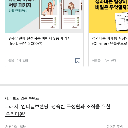
3시간 만에 완성하는 이력서 3종 패키지
성과내는 마케팅 팀장의
(feat. 공유 5,000건)
(Charter) 템플릿으
웹북 · 2개 챕터
아티클 · 13분 분량
지금 보고 있는 콘텐츠
그래서, 인터널브랜딩: 성숙한 구성원과 조직을 위한
'우리다움'
총
6
개의 챕터
29분
분량