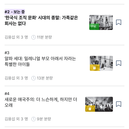
#2
- 보는 중
'한국식 조직 문화' 시대의 종말: 가족같은
회사는 없다
무료
김용섭 외 3 명
11분
분량
#3
알파 세대: 밀레니얼 부모 아래서 자라는
특별한 아이들
김용섭 외 3 명
13분
분량
#4
새로운 애국주의: 더 느슨하게, 하지만 더
오래
김용섭 외 3 명
9분
분량