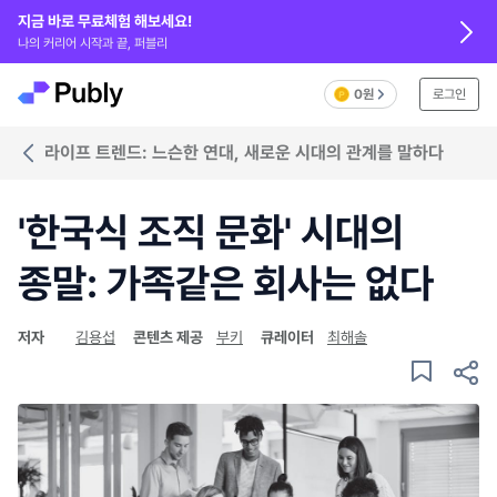
지금 바로 무료체험 해보세요!
나의 커리어 시작과 끝, 퍼블리
0원
로그인
라이프 트렌드: 느슨한 연대, 새로운 시대의 관계를 말하다
'한국식 조직 문화' 시대의
종말: 가족같은 회사는 없다
저자
김용섭
콘텐츠 제공
부키
큐레이터
최해솔