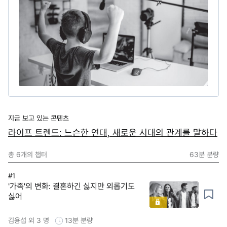
지금 보고 있는 콘텐츠
라이프 트렌드: 느슨한 연대, 새로운 시대의 관계를 말하다
총
6
개의 챕터
63분
분량
#1
'가족'의 변화: 결혼하긴 싫지만 외롭기도
싫어
김용섭 외 3 명
13분
분량