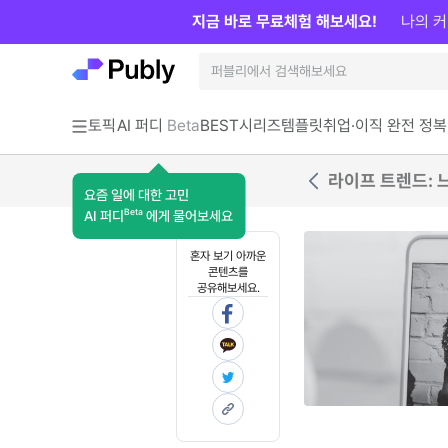
지금 바로 무료체험 해보세요!
나의 커
토픽
AI 퍼디
Beta
BEST
시리즈
템플릿
취업·이직 완전 정복
라이프 트렌드: 
요즘 일에 대한 고민
Beta
AI 퍼디
에게 물어보세요
혼자 보기 아까운
콘텐츠를
공유해보세요.