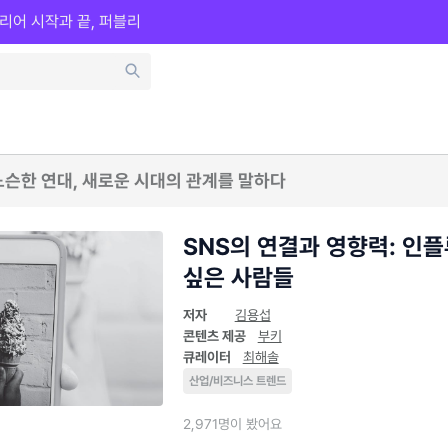
리어 시작과 끝, 퍼블리
느슨한 연대, 새로운 시대의 관계를 말하다
SNS의 연결과 영향력: 인
싶은 사람들
저자
김용섭
콘텐츠 제공
부키
큐레이터
최해솔
산업/비즈니스 트렌드
2,971명이 봤어요