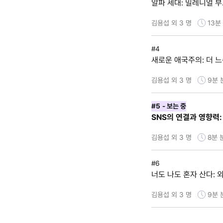
알파 세대: 밀레니얼 
김용섭 외 3 명
13분
#4
새로운 애국주의: 더 느
김용섭 외 3 명
9분
#5
- 보는 중
SNS의 연결과 영향력
김용섭 외 3 명
8분
#6
너도 나도 혼자 산다:
김용섭 외 3 명
9분