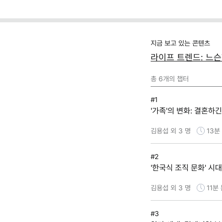
지금 보고 있는 콘텐츠
라이프 트렌드: 느슨
총
6
개의 챕터
#1
'가족'의 변화: 결혼하
김용섭 외 3 명
13분
#2
'한국식 조직 문화' 시
김용섭 외 3 명
11분
#3