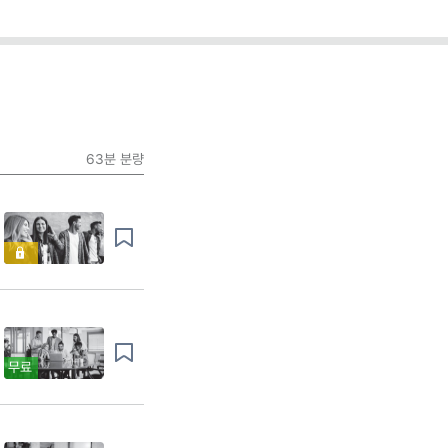
63분
분량
무료