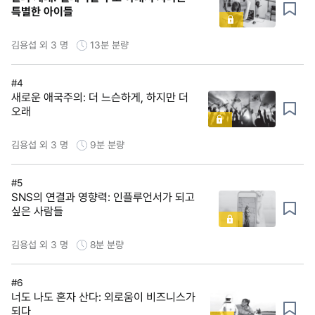
특별한 아이들
김용섭 외 3 명
13분
분량
#4
새로운 애국주의: 더 느슨하게, 하지만 더
오래
김용섭 외 3 명
9분
분량
#5
SNS의 연결과 영향력: 인플루언서가 되고
싶은 사람들
김용섭 외 3 명
8분
분량
#6
너도 나도 혼자 산다: 외로움이 비즈니스가
되다