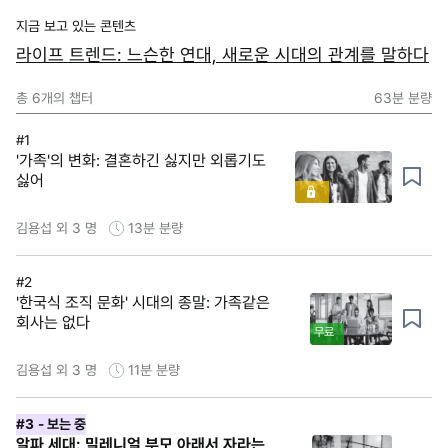
지금 보고 있는 콘텐츠
라이프 트렌드: 느슨한 연대, 새로운 시대의 관계를 말하다
총
6
개의 챕터
63분
분량
#1
'가족'의 변화: 결혼하긴 싫지만 외롭기도
싫어
김용섭 외 3 명
13분
분량
#2
'한국식 조직 문화' 시대의 종말: 가족같은
회사는 없다
무료
김용섭 외 3 명
11분
분량
#3
- 보는 중
알파 세대: 밀레니얼 부모 아래서 자라는