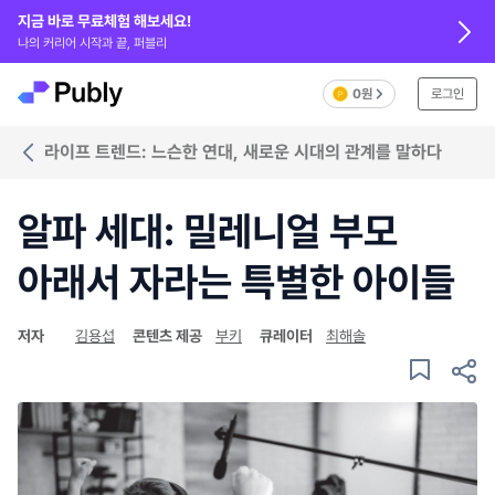
지금 바로 무료체험 해보세요!
나의 커리어 시작과 끝, 퍼블리
0원
로그인
라이프 트렌드: 느슨한 연대, 새로운 시대의 관계를 말하다
알파 세대: 밀레니얼 부모
아래서 자라는 특별한 아이들
저자
김용섭
콘텐츠 제공
부키
큐레이터
최해솔