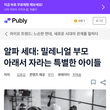
지금 바로 무료체험 해보세요!
나의 커리어 시작과 끝, 퍼블리
0원
로그인
라이프 트렌드: 느슨한 연대, 새로운 시대의 관계를 말하다
알파 세대: 밀레니얼 부모
아래서 자라는 특별한 아이들
저자
김용섭
콘텐츠 제공
부키
큐레이터
최해솔