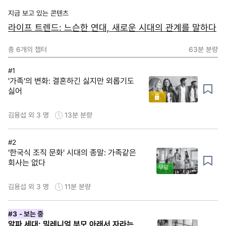
지금 보고 있는 콘텐츠
라이프 트렌드: 느슨한 연대, 새로운 시대의 관계를 말하다
총
6
개의 챕터
63분
분량
#1
'가족'의 변화: 결혼하긴 싫지만 외롭기도
싫어
김용섭 외 3 명
13분
분량
#2
'한국식 조직 문화' 시대의 종말: 가족같은
회사는 없다
무료
김용섭 외 3 명
11분
분량
#3
- 보는 중
알파 세대: 밀레니얼 부모 아래서 자라는