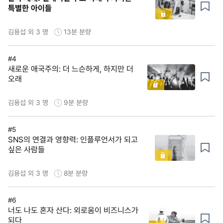
특별한 아이들
김용섭 외 3 명
13분
분량
#4
새로운 애국주의: 더 느슨하게, 하지만 더
오래
김용섭 외 3 명
9분
분량
#5
SNS의 연결과 영향력: 인플루언서가 되고
싶은 사람들
김용섭 외 3 명
8분
분량
#6
너도 나도 혼자 산다: 외로움이 비즈니스가
되다