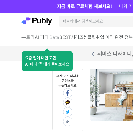
지금 바로 무료체험 해보세요!
나의 커
토픽
AI 퍼디
Beta
BEST
시리즈
템플릿
취업·이직 완전 정복
서비스 디자이너,
요즘 일에 대한 고민
Beta
AI 퍼디
에게 물어보세요
혼자 보기 아까운
콘텐츠를
공유해보세요.