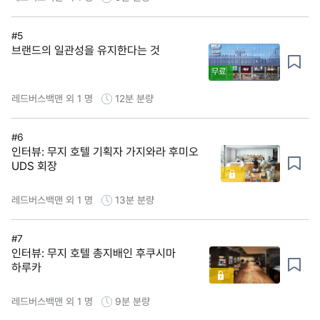
#5
브랜드의 일관성을 유지한다는 것
무료
레드버스백맨 외 1 명
12분
분량
#6
인터뷰: 무지 호텔 기획자 가지와라 후미오
UDS 회장
레드버스백맨 외 1 명
13분
분량
#7
인터뷰: 무지 호텔 총지배인 후쿠시마
하루카
레드버스백맨 외 1 명
9분
분량