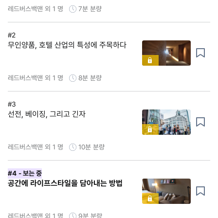
레드버스백맨 외 1 명
7분
분량
#2
무인양품, 호텔 산업의 특성에 주목하다
레드버스백맨 외 1 명
8분
분량
#3
선전, 베이징, 그리고 긴자
레드버스백맨 외 1 명
10분
분량
#4
- 보는 중
공간에 라이프스타일을 담아내는 방법
레드버스백맨 외 1 명
9분
분량