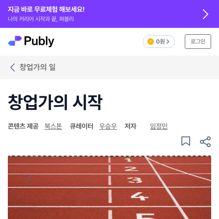
지금 바로 무료체험 해보세요!
나의 커리어 시작과 끝, 퍼블리
0원
로그인
창업가의 일
창업가의 시작
콘텐츠 제공
북스톤
큐레이터
우승우
저자
임정민