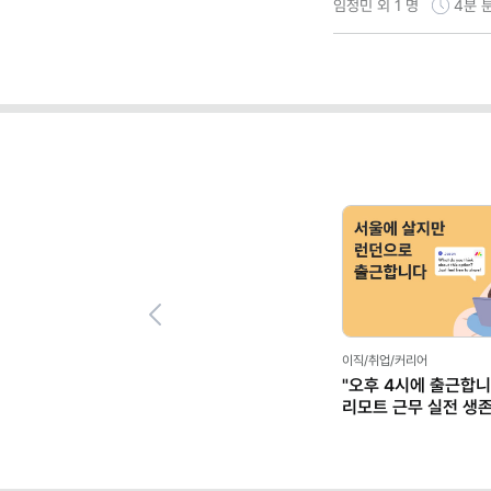
임정민 외 1 명
4분
Previous
이직/취업/커리어
"오후 4시에 출근합니
리모트 근무 실전 생
(+별책부록)