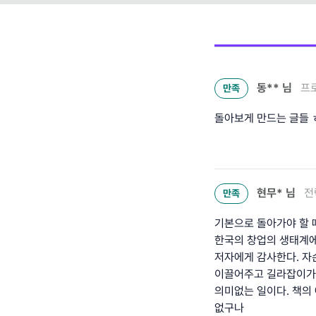
동**
님
프
만족
돌아보게 만드는 글들 
현무*
님
전
만족
기본으로 돌아가야 할 때
한국의 창업의 생태계에
저자에게 감사한다. 자
이끌어주고 길라잡이가 
의미없는 일이다. 책의
없구나