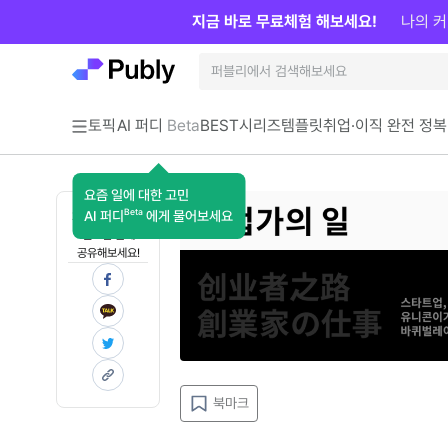
지금 바로 무료체험 해보세요!
나의 커
토픽
AI 퍼디
Beta
BEST
시리즈
템플릿
취업·이직 완전 정복
요즘 일에 대한 고민
Beta
AI 퍼디
에게 물어보세요
지금 인사이트가
필요한 분께
공유해보세요!
북마크