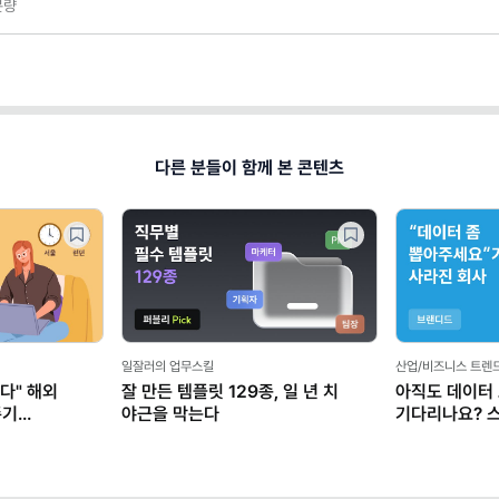
분량
다른 분들이 함께 본 콘텐츠
일잘러의 업무스킬
산업/비즈니스 트렌
다" 해외
잘 만든 템플릿 129종, 일 년 치
아직도 데이터
존기
야근을 막는다
기다리나요? 
마케터가 AI로