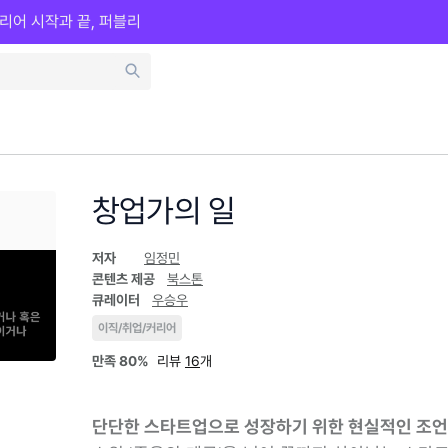
리어 시작과 끝, 퍼블리
창업가의 일
저자
임정민
콘텐츠 제공
북스톤
큐레이터
우승우
이직/취업/커리어
만족
80%
리뷰
16
개
단단한 스타트업으로 성장하기 위한 현실적인 조언