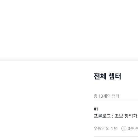
전체 챕터
총
13
개의 챕터
#1
프롤로그 : 초보 창업
우승우 외 1 명
3분